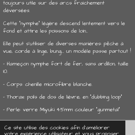
toujours utile sur des arcs fraichement
déversées.
Cette "nymphe" légère descend lentement vers le
fond et attire les poissons de loin...
Elle peut s'utiliser de diverses manières: pêche à
vue, corde à linge, bung,... un modèle passe partout !
- Hameçon nymphe fort de fer, sans ardillon, taille
10.
- Corps: chenille microfibre blanche.
- Thorax: poils de dos de lièvre, en "dubbing loop"
- Perle: verre Miyuki 4.5mm couleur "gunmetal"
Ce site utilise des cookies afin d’améliorer
Mentions légales
votre expérience utilisateur et vous proposer