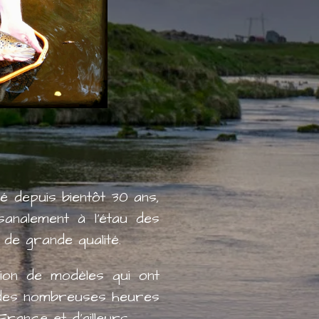
depuis bientôt 30 ans,
isanalement à l'étau des
 de grande qualité.
n de modèles qui ont
 des nombreuses heures
rance et d'ailleurs.