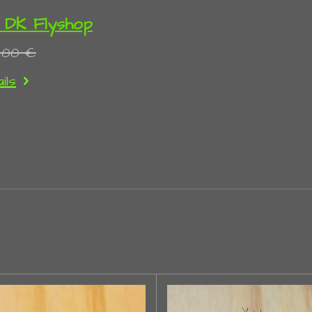
 DK Flyshop
,00 €
ils