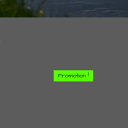
s
Promotion !