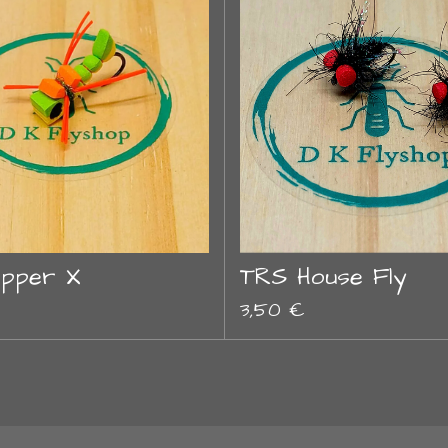
pper X
TRS House Fly
3,50 €