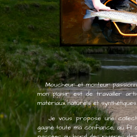
Moucheur et monteur passionné 
mon plaisir est de travailler art
matériaux naturels et synthétiques
Je vous propose une collectio
gagné toute ma confiance, au fil
passées au bord des rivières de F