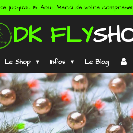
se jusqu'au 15 Aout. Merci de votre compréhens
DK
FLY
SH
Le Shop
Infos
Le Blog