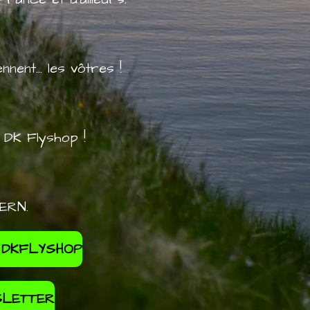
ent... les vôtres !
s DK Flyshop !
ERN.
 DKFLYSHOP
SLETTER