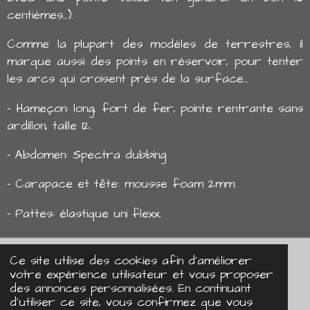
centièmes...).
Comme la plupart des modèles de terrestres, il
marque aussi des points en réservoir, pour tenter
les arcs qui croisent près de la surface...
- Hameçon: long, fort de fer, pointe rentrante sans
ardillon, taille 12.
- Abdomen: Spectra dubbing
- Carapace et tête: mousse foam 2mm.
- Pattes: élastique uni flexx.
Ce site utilise des cookies afin d’améliorer
Mentions légales
votre expérience utilisateur et vous proposer
C.G.V
des annonces personnalisées. En continuant
d'utiliser ce site, vous confirmez que vous