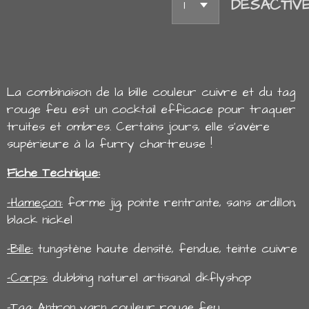
DÉSACTIV
La combinaison de la bille couleur cuivre et du tag
rouge feu est un cocktail efficace pour traquer
truites et ombres. Certains jours, elle s'avère
supérieure à la furry chartreuse !
Fiche Technique:
-Hameçon:
forme jig, pointe rentrante, sans ardillon,
black nickel
-Bille:
tungstène haute densité, fendue, teinte cuivre
-Corps:
dubbing naturel artisanal dkflyshop
-Tag:
Antron yarn couleur rouge feu