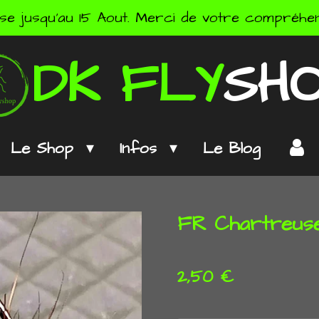
se jusqu'au 15 Aout. Merci de votre compréhens
DK
FLY
SH
Le Shop
Infos
Le Blog
FR Chartreus
2,50 €