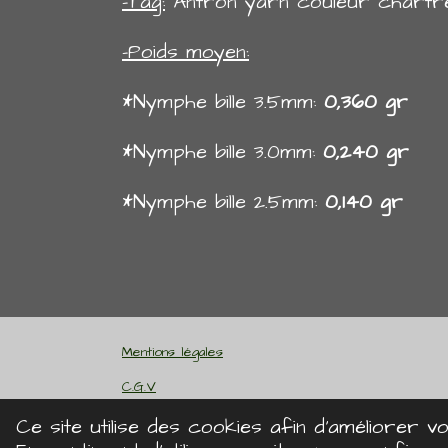
-Tag:
Antron yarn couleur chartre
-Poids moyen:
*Nymphe bille 3.5mm:
0,360 gr
*Nymphe bille 3.0mm:
0,240 gr
*Nymphe bille 2.5mm:
0,140 gr
Mentions légales
C.G.V
Politique de confidentialité
Ce site utilise des cookies afin d’améliorer 
© 2024 DK Flyshop