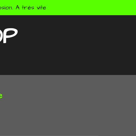
ion. A très vite
OP
e