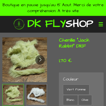
Boutique en pause jusqu'au 15 Aout. Merci de votre
Passer
compréhension. A très vite
au
contenu
DK
FLY
SHOP
principal
Chenille "Jack
Rabbit" DKF
1,70 €
Couleur
Vert Pomme
Blanc
Olive