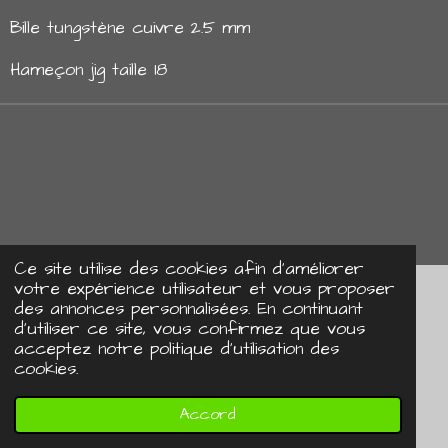
Bille tungstène cuivre 2.5 mm
Hameçon jig taille 18
Ce site utilise des cookies afin d’améliorer
votre expérience utilisateur et vous proposer
Mentions légales
des annonces personnalisées. En continuant
d'utiliser ce site, vous confirmez que vous
C.G.V
acceptez notre politique d’utilisation des
cookies.
Politique de confidentialité
© 2024 DK Flyshop
Propulsé par
Webador
Accord