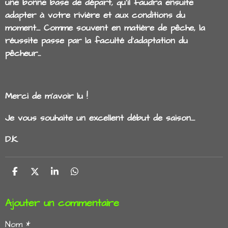
une bonne base de départ, qu'il faudra ensuite
adapter à votre rivière et aux conditions du
moment.... Comme souvent en matière de pêche, la
réussite passe par la faculté d'adaptation du
pêcheur...
Merci de m'avoir lu !
Je vous souhaite un excellent début de saison....
D.K.
P
P
P
P
A
A
A
A
R
R
R
R
Ajouter un commentaire
T
T
T
T
A
A
A
A
G
G
G
G
Nom *